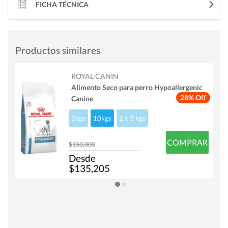
FICHA TÉCNICA
Productos similares
ROYAL CANIN
Alimento Seco para perro Hypoallergenic
28% Off
Canine
2kgs
10kgs
2 x 2 kgs
COMPRAR
$150,000
Desde
$135,205