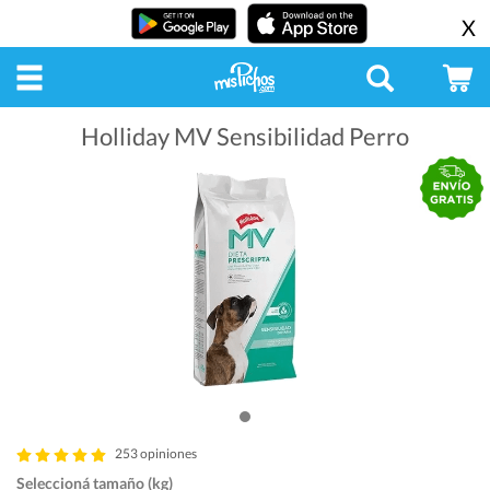
X
Holliday MV Sensibilidad Perro
253 opiniones
Seleccioná tamaño (kg)