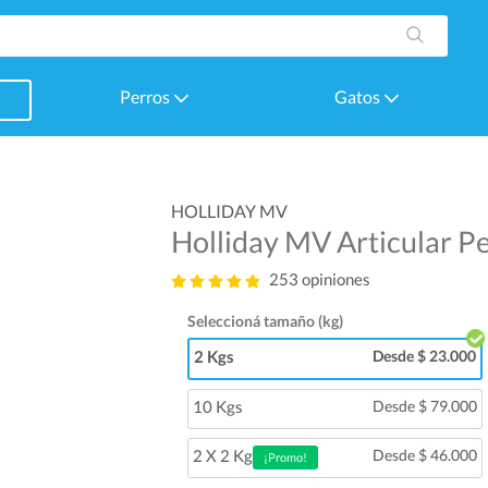
Perros
Gatos
HOLLIDAY MV
Holliday MV Articular P
253 opiniones
Seleccioná tamaño (kg)
2 Kgs
Desde $ 23.000
10 Kgs
Desde $ 79.000
2 X 2 Kg
Desde $ 46.000
¡Promo!