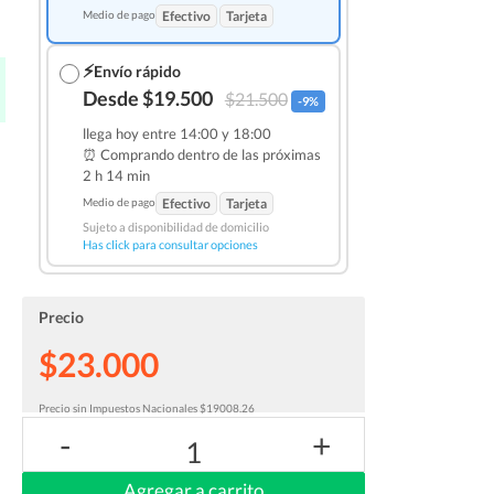
Medio de pago
Efectivo
Tarjeta
⚡
Envío rápido
Desde $19.500
$21.500
-9%
llega hoy entre 14:00 y 18:00
⏰ Comprando dentro de las
próximas
2 h 14 min
Medio de pago
Efectivo
Tarjeta
Sujeto a disponibilidad de domicilio
Has click para consultar opciones
Precio
$23.000
Precio sin Impuestos Nacionales $19008.26
-
+
1
Agregar a carrito