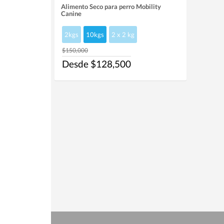
Alimento Seco para perro Mobility
Canine
2kgs
10kgs
2 x 2 kg
$150,000
Desde $128,500