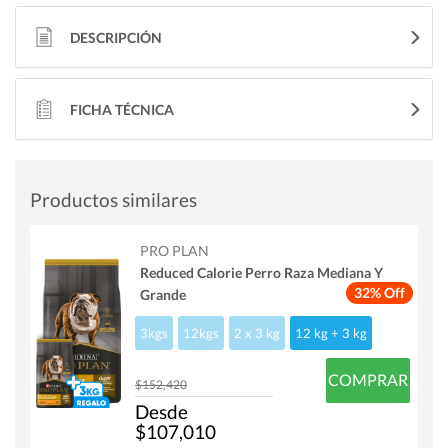
DESCRIPCIÓN
FICHA TÉCNICA
Productos similares
PRO PLAN
Reduced Calorie Perro Raza Mediana Y
32% Off
Grande
3kgs
12kgs
2 x 3 kg
12 kg + 3 kg
COMPRAR
$152,420
Desde
$107,010