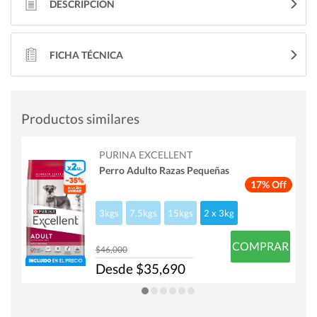
DESCRIPCIÓN
FICHA TÉCNICA
Productos similares
PURINA EXCELLENT
Perro Adulto Razas Pequeñas
17% Off
3kgs
7.5kgs
15kgs
2 x 3kg
COMPRAR
$46,000
Desde $35,690